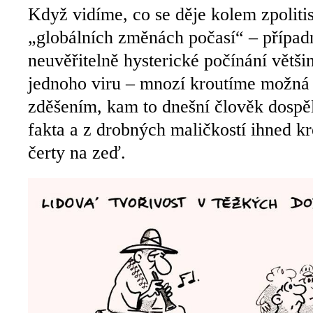
Když vidíme, co se děje kolem zpoliti
„globálních změnách počasí“ – případ
neuvěřitelně hysterické počínání větši
jednoho viru – mnozí kroutíme možná
zděšením, kam to dnešní člověk dospěl
fakta a z drobných maličkostí ihned kr
čerty na zeď.