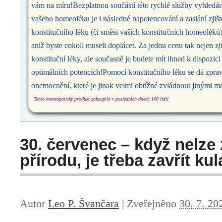
vám na míru!Bezplatnou součástí této rychlé služby vyhledání
vašeho homeoléku je i následné napotencování a zaslání zjiš
konstitučního léku (či směsi vašich konstitučních homeoléků)
aniž byste cokoli museli doplácet. Za jednu cenu tak nejen zji
konstituční léky, ale současně je budete mít ihned k dispozic
optimálních potencích!Pomocí konstitučního léku se dá zpravid
onemocnění, které je jinak velmi obtížné zvládnout jinými 
Tento homeopatický produkt zakoupilo v posledních dnech 100 lidí!
30. červenec – když nelze
přírodu, je třeba zavřít kul
Autor
Leo P. Švančara
|
Zveřejněno
30. 7. 20