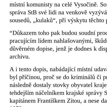
místní komunisty na celé Vysočině. So
správa StB své lidi na venkově vyzývá
sousedů, „kulaků“, při výskytu těchto
“Důkazem toho pak budou soudní proc
pracujícím lidem nahlašovanými, škůdc
důvěrném dopise, jenž je dodnes k dis
archivu.
A i tento dopis, nabádající místní udav
byl příčinou, proč se do kriminálů či 
následně dostaly stovky obyvatel kraj
tehdejším náčelníkem krajské správy 
kapitánem Františkem Zitou, a nese d