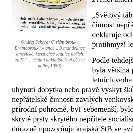
„Světový tábo
činnost nepř
deklaruje od
Ondřej Sekora: O zlém brouku
protihmyzí le
Bramborouku – aneb „O mandelince
americké, která chce loupit z našich
Podle tehdej
talířů“… (Státní nakladatelství dětské
knihy, 1950)
byla většina 
letních vedr
uhynutí dobytka nebo právě výskyt šk
nepřátelské činnosti zavilých venkov
přírodní pohromě, byť sebemenší, byl
skryté prsty skrytého nepřítele social
důrazně upozorňuje krajská StB ve sv