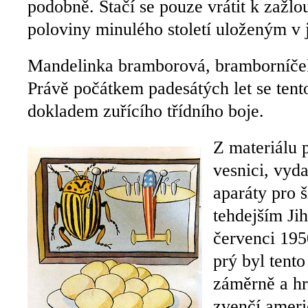
podobně. Stačí se pouze vrátit k zaž
poloviny minulého století uloženým v 
Mandelinka bramborová, bramborníček
Právě počátkem padesátých let se tent
dokladem zuřícího třídního boje.
Z materiálu p
vesnici, vyd
aparáty pro š
tehdejším Ji
červenci 195
prý byl tent
záměrně a h
zvenčí ameri