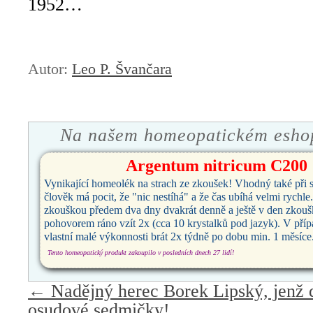
1952…
Autor:
Leo P. Švančara
Na našem homeopatickém esho
Argentum nitricum C200
Vynikající homeolék na strach ze zkoušek! Vhodný také při 
člověk má pocit, že "nic nestíhá" a že čas ubíhá velmi rychle
zkouškou předem dva dny dvakrát denně a ještě v den zkouš
pohovorem ráno vzít 2x (cca 10 krystalků pod jazyk). V příp
vlastní malé výkonnosti brát 2x týdně po dobu min. 1 měsíce
Tento homeopatický produkt zakoupilo v posledních dnech 27 lidí!
←
Nadějný herec Borek Lipský, jenž d
osudové sedmičky!