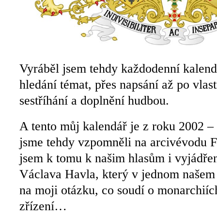
Vyráběl jsem tehdy každodenní kalenda
hledání témat, přes napsání až po vlas
sestříhání a doplnění hudbou.
A tento můj kalendář je z roku 2002 –
jsme tehdy vzpomněli na arcivévodu F
jsem k tomu k našim hlasům i vyjádření
Václava Havla, který v jednom našem
na moji otázku, co soudí o monarchiíc
zřízení…