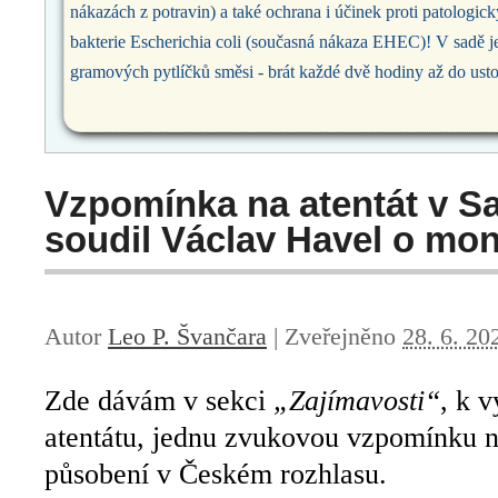
nákazách z potravin) a také ochrana i účinek proti patologi
bakterie Escherichia coli (současná nákaza EHEC)! V sadě je
gramových pytlíčků směsi - brát každé dvě hodiny až do usto
Vzpomínka na atentát v Sa
soudil Václav Havel o mo
Autor
Leo P. Švančara
|
Zveřejněno
28. 6. 20
Zde dávám v sekci
„Zajímavosti“
, k 
atentátu, jednu zvukovou vzpomínku n
působení v Českém rozhlasu.