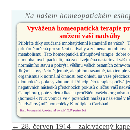
Na našem homeopatickém esho
Vyvážená homeopatická terapie pr
snížení vaší nadváhy
Přibíráte díky současné mnohatýdenní karanténě na váze? Ta
primárně určená pro snížení nadváhy a zejména pro obnoven
metabolismu. Tato homeopatická třístupňová terapie, dobře 
u mnoha mých pacientů, má za cíl zejména nastartovat váš 
normálního stavu a pokrýt i většinu vašich ostatních zdravot
Jinými slovy: šetrně, jemně, ale přitom rasantně, tato terapie v
organismus k normální činnosti bez ohledu na vaše předchozí 
dlouholeté - pokusy zhubnout. Princip této terapie spočívá je
negativních následků předchozích pokusů o léčbu vaší nadv
Camphora), poté v detoxikaci a pročištění vašeho organismu 
(homeolék Nux vomica ve 4 potencích naráz) a následné v lé
"nadváhovými" homeoléky Kurdlipid a Carlsbad.
Tento homeopatický produkt už pomohl 1027 pacientům!
←
28. červen 1914 – zakrvácený kape