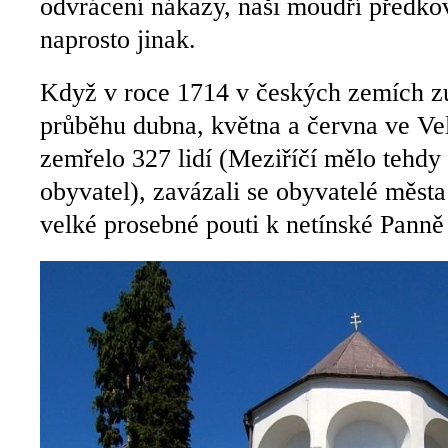
odvrácení nákazy, naši moudří předkov
naprosto jinak.
Když v roce 1714 v českých zemích zuř
průběhu dubna, května a června ve Ve
zemřelo 327 lidí (Meziříčí mělo tehdy 
obyvatel), zavázali se obyvatelé měst
velké prosebné pouti k netínské Panně