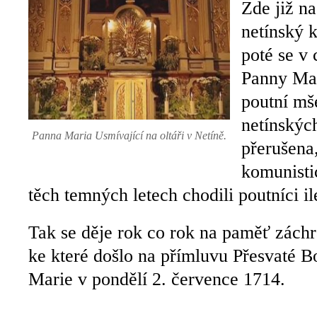
Zde již na
netínský k
poté se v
Panny Mar
poutní mše
netínskýc
Panna Maria Usmívající na oltáři v Netíně.
přerušena,
komunisti
těch temných letech chodili poutníci i
Tak se děje rok co rok na paměť zách
ke které došlo na přímluvu Přesvaté 
Marie v pondělí 2. července 1714.