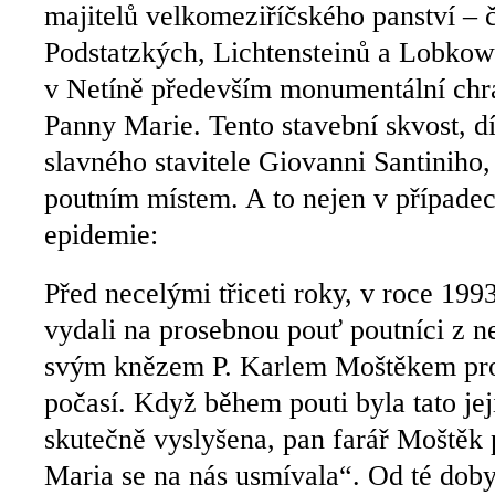
majitelů velkomeziříčského panství – 
Podstatzkých, Lichtensteinů a Lobkowi
v Netíně především monumentální ch
Panny Marie. Tento stavební skvost, d
slavného stavitele Giovanni Santinih
poutním místem. A to nejen v případec
epidemie:
Před necelými třiceti roky, v roce 1993
vydali na prosebnou pouť poutníci z n
svým knězem P. Karlem Moštěkem pros
počasí. Když během pouti byla tato je
skutečně vyslyšena, pan farář Moštěk 
Maria se na nás usmívala“. Od té doby 