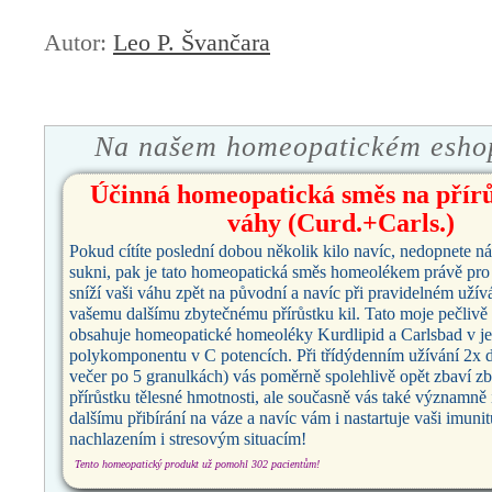
Autor:
Leo P. Švančara
Na našem homeopatickém esho
Účinná homeopatická směs na přírů
váhy (Curd.+Carls.)
Pokud cítíte poslední dobou několik kilo navíc, nedopnete ná
sukni, pak je tato homeopatická směs homeolékem právě pro
sníží vaši váhu zpět na původní a navíc při pravidelném užív
vašemu dalšímu zbytečnému přírůstku kil. Tato moje pečliv
obsahuje homeopatické homeoléky Kurdlipid a Carlsbad v j
polykomponentu v C potencích. Při třídýdenním užívání 2x 
večer po 5 granulkách) vás poměrně spolehlivě opět zbaví z
přírůstku tělesné hmotnosti, ale současně vás také významně
dalšímu přibírání na váze a navíc vám i nastartuje vaši imunit
nachlazením i stresovým situacím!
Tento homeopatický produkt už pomohl 302 pacientům!