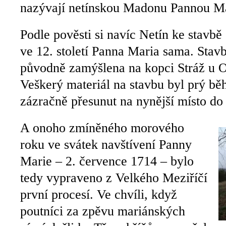
nazývají netínskou Madonu Pannou Ma
Podle pověsti si navíc Netín ke stavb
ve 12. století Panna Maria sama. Stavb
původně zamýšlena na kopci Stráž u Ol
Veškerý materiál na stavbu byl prý bě
zázračně přesunut na nynější místo d
A onoho zmíněného morového
roku ve svátek navštívení Panny
Marie – 2. července 1714 – bylo
tedy vypraveno z Velkého Meziříčí
první procesí. Ve chvíli, když
poutníci za zpěvu mariánských