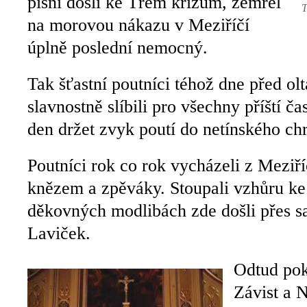
písní došli ke Třem křížům, zemřel
T
na morovou nákazu v Meziříčí
úplně poslední nemocný.
Tak šťastní poutníci téhož dne před ol
slavnostně slíbili pro všechny příští č
den držet zvyk poutí do netínského ch
Poutníci rok co rok vycházeli z Meziří
knězem a zpěváky. Stoupali vzhůru k
děkovných modlibách zde došli přes 
Laviček.
Odtud pok
Závist a N