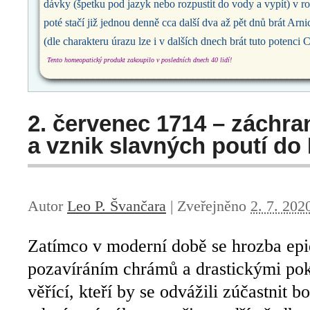
dávky (špetku pod jazyk nebo rozpustit do vody a vypít) v r
poté stačí již jednou denně cca další dva až pět dnů brát Arn
(dle charakteru úrazu lze i v dalších dnech brát tuto potenci
Tento homeopatický produkt zakoupilo v posledních dnech 40 lidí!
2. červenec 1714 – záchr
a vznik slavných poutí do 
Autor
Leo P. Švančara
|
Zveřejněno
2. 7. 202
Zatímco v moderní době se hrozba epi
pozavíráním chrámů a drastickými pok
věřící, kteří by se odvážili zúčastnit 